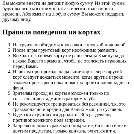
Вы можете внести на депозит любую сумму. Из этой суммы
будут вычитаться стоимость фактически отыгранного
времени. Абонемент на любую сумму Вы можете подарить
другому лицу.
Правила поведения на кортах
На грунте необходимы кроссовки с плоской подошвой.
После игры грунтовый корт необходимо размести.
Выходить к своему корту не ранее чем за 3 минуты до
начала Вашего времени, чтобы не отвлекать играющих
перед Вами.
Игрокам при проходе на дальние корты через другой
корт следует дождаться момента, когда другие игроки
закончат розыгрыш очка и быстро пройти вдоль заднего
фона.
Зрителям проход на корты возможен только по
согласованию с администратором клуба.
Не рекомендуется тренироваться без разминки, т.к. это
травмоопасно и вредно для Ваших мышц и суставов.
В детских группах вход родителей в раздевалку
противоположного пола запрещён.
Запрещено ломать ракетки о покрытие, бить по сетке и
другим предметам, громко кричать, ругаться в т.ч.